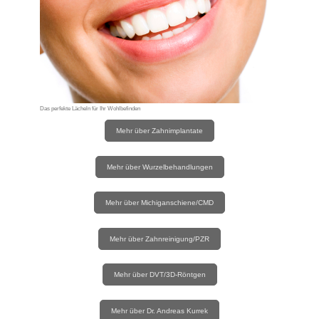
Das perfekte Lächeln für Ihr Wohlbefinden
Mehr über Zahnimplantate
Mehr über Wurzelbehandlungen
Mehr über Michiganschiene/CMD
Mehr über Zahnreinigung/PZR
Mehr über DVT/3D-Röntgen
Mehr über Dr. Andreas Kurrek