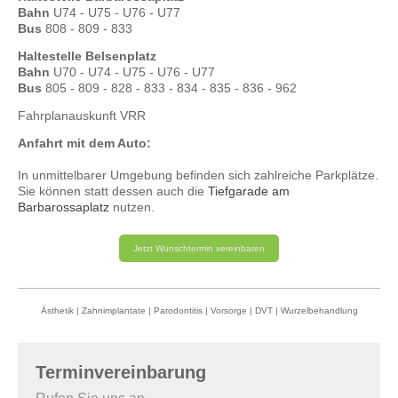
Bahn
U74 - U75 - U76 - U77
Bus
808 - 809 - 833
Haltestelle Belsenplatz
Bahn
U70 - U74 - U75 - U76 - U77
Bus
805 - 809 - 828 - 833 - 834 - 835 - 836 - 962
Fahrplanauskunft VRR
Anfahrt mit dem Auto:
In unmittelbarer Umgebung befinden sich zahlreiche Parkplätze.
Sie können statt dessen auch die
Tiefgarade am
Barbarossaplatz
nutzen.
Jetzt Wunschtermin vereinbaren
Ästhetik
|
Zahnimplantate
|
Parodontitis
|
Vorsorge
|
DVT
|
Wurzelbehandlung
Terminvereinbarung