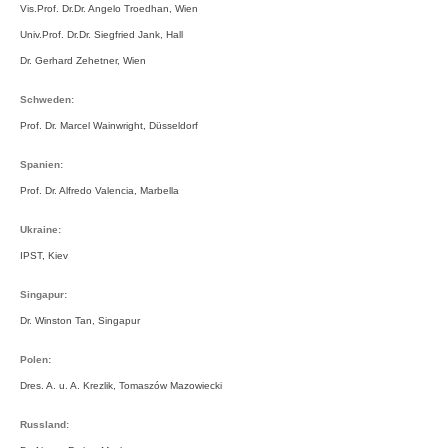
Vis.Prof. Dr.Dr. Angelo Troedhan, Wien
Univ.Prof. Dr.Dr. Siegfried Jank, Hall
Dr. Gerhard Zehetner, Wien
Schweden:
Prof. Dr. Marcel Wainwright, Düsseldorf
Spanien:
Prof. Dr. Alfredo Valencia, Marbella
Ukraine:
IPST, Kiev
Singapur:
Dr. Winston Tan, Singapur
Polen:
Dres. A. u. A. Krezlik, Tomaszów Mazowiecki
Russland: