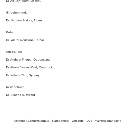
Dr. Alexey Frolov, Moskau
Griechenland:
Dr. Nicolaos Nakas, Athen
Dubai:
Dr.Günter Neumann, Dubai
Australien:
Dr. Andrew Thorpe, Queensland
Dr. Alexys Yvette Ward, Cessnock
Dr. William Choi, Sydney
Neuseeland:
Dr. Simon Hill, Milford
Ästhetik
|
Zahnimplantate
|
Parodontitis
|
Vorsorge
|
DVT
|
Wurzelbehandlung