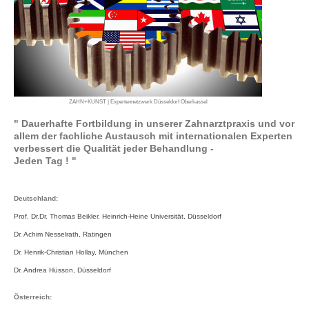
ZAHN+KUNST | Expertennetzwerk Düsseldorf Oberkassel
" Dauerhafte Fortbildung in unserer Zahnarztpraxis und vor
allem der fachliche Austausch mit internationalen Experten
verbessert die Qualität jeder Behandlung -
Jeden Tag ! "
Deutschland:
Prof. Dr.Dr. Thomas Beikler, Heinrich-Heine Universität, Düsseldorf
Dr. Achim Nesselrath, Ratingen
Dr. Henrik-Christian Hollay, München
Dr. Andrea Hüsson, Düsseldorf
Österreich: