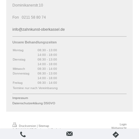
Dominikanerstr.10
Fon 0211 58 80 74
info@zahnkunst-oberkassel.de
Unsere Behandlungszeiten
Montag
08:30
-
13:00
14:00
-
18:00
Dienstag
08:30
-
13:00
14:00
-
18:00
Mittwoch
08:30
-
14:00
Donnerstag
08:30
-
13:00
14:00
-
18:00
Freitag
08:30
-
14:00
Termine nur nach Vereinbarung
Impressum
Datenschutzerkläung DSGVO
Login
Druckversion
|
Sitemap
Webansicht
© ZAHNKUNST-Oberkassel | Dr. Andreas
Kurrek | Praxis für spezialisierte Zahnheilkunde
in Düsseldorf Oberkassel